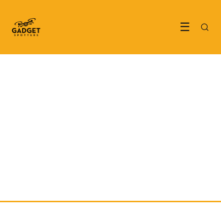
☰
TECH & GADGETS
Tien jaar later is de Pebble
smartwatch eindelijk terug
21 April 2026
·
7 min leestijd