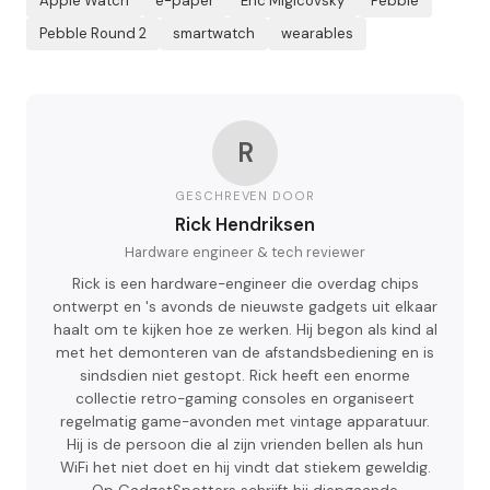
Apple Watch
e-paper
Eric Migicovsky
Pebble
Pebble Round 2
smartwatch
wearables
R
GESCHREVEN DOOR
Rick Hendriksen
Hardware engineer & tech reviewer
Rick is een hardware-engineer die overdag chips
ontwerpt en 's avonds de nieuwste gadgets uit elkaar
haalt om te kijken hoe ze werken. Hij begon als kind al
met het demonteren van de afstandsbediening en is
sindsdien niet gestopt. Rick heeft een enorme
collectie retro-gaming consoles en organiseert
regelmatig game-avonden met vintage apparatuur.
Hij is de persoon die al zijn vrienden bellen als hun
WiFi het niet doet en hij vindt dat stiekem geweldig.