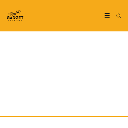
☰
TECH & GADGETS
Nvidia RTX Spark haalt AI
van de serverruimte naar je
laptop
7 June 2026
·
5 min leestijd