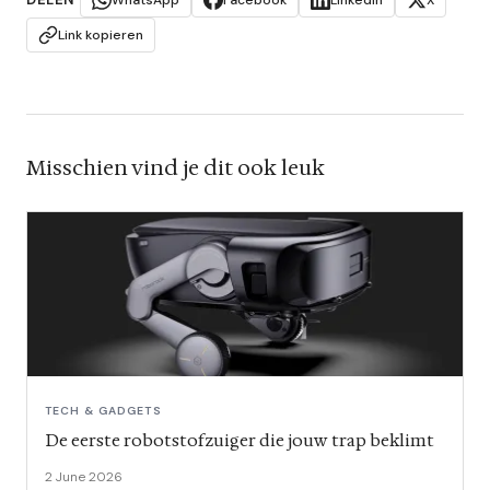
WhatsApp
Facebook
LinkedIn
X
Link kopieren
Misschien vind je dit ook leuk
TECH & GADGETS
De eerste robotstofzuiger die jouw trap beklimt
2 June 2026