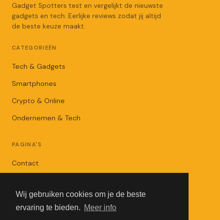
Gadget Spotters test en vergelijkt de nieuwste
gadgets en tech. Eerlijke reviews zodat jij altijd
de beste keuze maakt.
CATEGORIEËN
Tech & Gadgets
Smartphones
Crypto & Online
Ondernemen & Tech
PAGINA'S
Contact
Privacybeleid
Wij gebruiken cookies om je de beste
Algemene Voorwaarden
ervaring te bieden.
Meer info
Adverteren