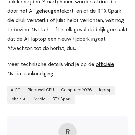
ook keerzijden.
Smartphones worden al duurder
door het AI-geheugentekort
, en of de RTX Spark
die druk versterkt of juist helpt verlichten, valt nog
te bezien. Nvidia heeft in elk geval duidelijk gemaakt
dat de AI-laptop een nieuw tijdperk ingaat.
Afwachten tot de herfst, dus.
Meer technische details vind je op de
officiële
Nvidia-aankondiging
.
AI PC
Blackwell GPU
Computex 2026
laptop
lokale AI
Nvidia
RTX Spark
R