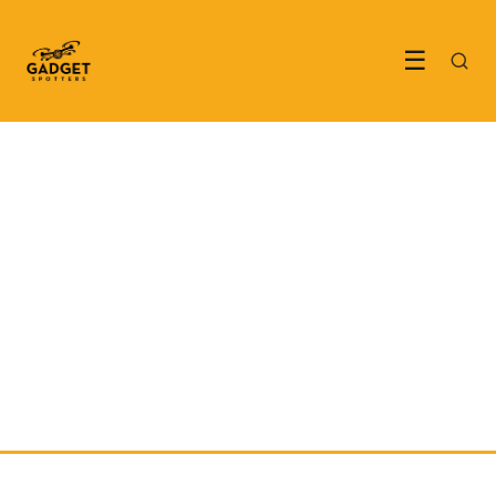
☰
TECH & GADGETS
Top 5 waterdichte camera's
van nu
22 May 2022
·
3 min leestijd