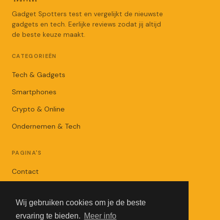
Gadget Spotters test en vergelijkt de nieuwste
gadgets en tech. Eerlijke reviews zodat jij altijd
de beste keuze maakt.
CATEGORIEËN
Tech & Gadgets
Smartphones
Crypto & Online
Ondernemen & Tech
PAGINA'S
Contact
Privacybeleid
Wij gebruiken cookies om je de beste
Algemene Voorwaarden
ervaring te bieden.
Meer info